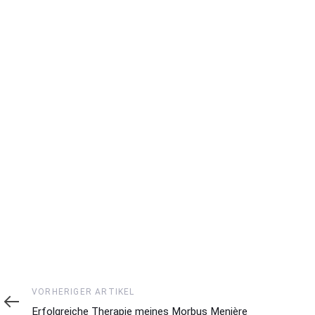
Vorheriger
VORHERIGER ARTIKEL
Artikel
Erfolgreiche Therapie meines Morbus Menière