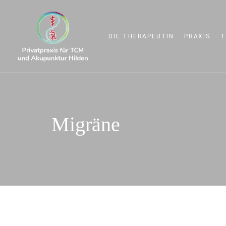
Links
Zur
überspringen
primären
Navigation
DIE THERAPEUTIN
PRAXIS
T
springen
Zum
Inhalt
springen
Migräne