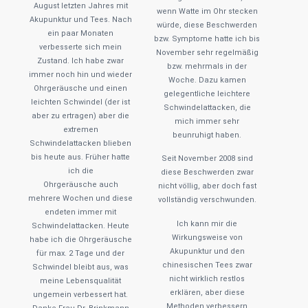
August letzten Jahres mit
wenn Watte im Ohr stecken
Akupunktur und Tees. Nach
würde, diese Beschwerden
ein paar Monaten
bzw. Symptome hatte ich bis
verbesserte sich mein
November sehr regelmäßig
Zustand. Ich habe zwar
bzw. mehrmals in der
immer noch hin und wieder
Woche. Dazu kamen
Ohrgeräusche und einen
gelegentliche leichtere
leichten Schwindel (der ist
Schwindelattacken, die
aber zu ertragen) aber die
mich immer sehr
extremen
beunruhigt haben.
Schwindelattacken blieben
bis heute aus. Früher hatte
Seit November 2008 sind
ich die
diese Beschwerden zwar
Ohrgeräusche auch
nicht völlig, aber doch fast
mehrere Wochen und diese
vollständig verschwunden.
endeten immer mit
Ich kann mir die
Schwindelattacken. Heute
Wirkungsweise von
habe ich die Ohrgeräusche
Akupunktur und den
für max. 2 Tage und der
chinesischen Tees zwar
Schwindel bleibt aus, was
nicht wirklich restlos
meine Lebensqualität
erklären, aber diese
ungemein verbessert hat.
Methoden verbessern