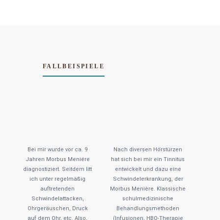
FALLBEISPIELE
Bei mir wurde vor ca. 9
Nach diversen Hörstürzen
Jahren Morbus Meniére
hat sich bei mir ein Tinnitus
diagnostiziert. Seitdem litt
entwickelt und dazu eine
ich unter regelmäßig
Schwindelerkrankung, der
auftretenden
Morbus Menière. Klassische
Schwindelattacken,
schulmedizinische
Ohrgeräuschen, Druck
Behandlungsmethoden
auf dem Ohr, etc. Also,
(Infusionen, HBO-Therapie