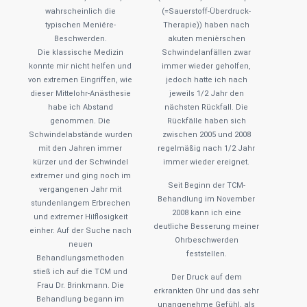
wahrscheinlich die
(=Sauerstoff-Überdruck-
typischen Meniére-
Therapie)) haben nach
Beschwerden.
akuten menièrschen
Die klassische Medizin
Schwindelanfällen zwar
konnte mir nicht helfen und
immer wieder geholfen,
von extremen Eingriffen, wie
jedoch hatte ich nach
dieser Mittelohr-Anästhesie
jeweils 1/2 Jahr den
habe ich Abstand
nächsten Rückfall. Die
genommen. Die
Rückfälle haben sich
Schwindelabstände wurden
zwischen 2005 und 2008
mit den Jahren immer
regelmäßig nach 1/2 Jahr
kürzer und der Schwindel
immer wieder ereignet.
extremer und ging noch im
Seit Beginn der TCM-
vergangenen Jahr mit
Behandlung im November
stundenlangem Erbrechen
2008 kann ich eine
und extremer Hilflosigkeit
deutliche Besserung meiner
einher. Auf der Suche nach
Ohrbeschwerden
neuen
feststellen.
Behandlungsmethoden
stieß ich auf die TCM und
Der Druck auf dem
Frau Dr. Brinkmann. Die
erkrankten Ohr und das sehr
Behandlung begann im
unangenehme Gefühl, als